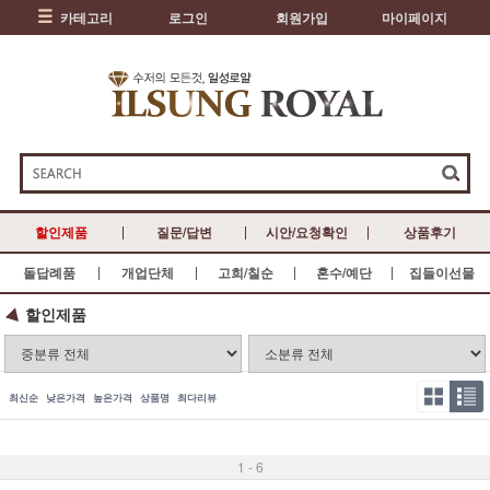
카테고리
로그인
회원가입
마이페이지
할인제품
질문/답변
시안/요청확인
상품후기
돌답례품
개업단체
고희/칠순
혼수/예단
집들이선물
할인제품
최신순
낮은가격
높은가격
상품명
최다리뷰
1 - 6