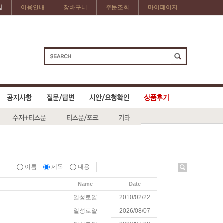
입
이용안내
장바구니
주문조회
마이페이지
이름
제목
내용
Name
Date
일성로얄
2010/02/22
일성로얄
2026/08/07