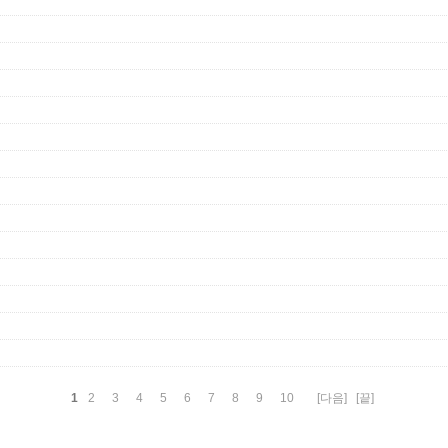
1
2
3
4
5
6
7
8
9
10
[다음]
[끝]