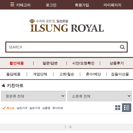
카테고리
로그인
회원가입
마이페이지
할인제품
질문/답변
시안/요청확인
상품후기
돌답례품
개업단체
고희/칠순
혼수/예단
집들이선물
키친아트
최신순
낮은가격
높은가격
상품명
최다리뷰
1 - 6