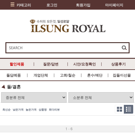
카테고리
로그인
회원가입
마이페이지
할인제품
질문/답변
시안/요청확인
상품후기
돌답례품
개업단체
고희/칠순
혼수/예단
집들이선물
돌/결혼
최신순
낮은가격
높은가격
상품명
최다리뷰
1 - 6