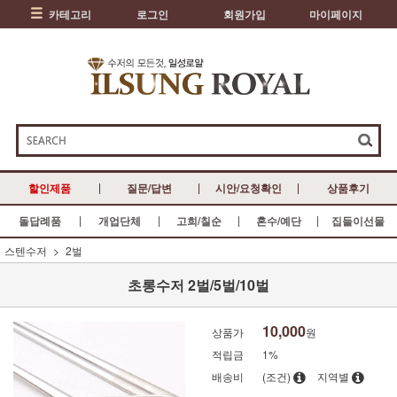
카테고리
로그인
회원가입
마이페이지
할인제품
질문/답변
시안/요청확인
상품후기
돌답례품
개업단체
고희/칠순
혼수/예단
집들이선물
스텐수저
2벌
초롱수저 2벌/5벌/10벌
10,000
상품가
원
적립금
1%
배송비
(조건)
지역별