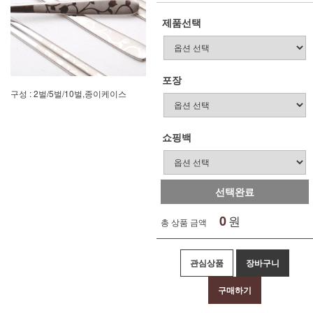
제품선택
포장
구성 : 2벌/5벌/10벌,종이케이스
쇼핑백
선택완료
0
원
총 상품 금액
관심상품
장바구니
구매하기