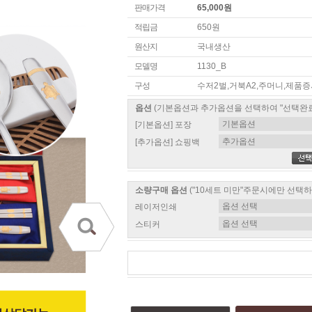
판매가격
65,000원
적립금
650원
원산지
국내생산
모델명
1130_B
구성
수저2벌,거북A2,주머니,제품
옵션
(기본옵션과 추가옵션을 선택하여 "선택완
[기본옵션] 포장
[추가옵션] 쇼핑백
소량구매 옵션
("10세트 미만"주문시에만 선택하
레이저인쇄
스티커