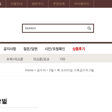
입
이용안내
장바구니
주문조회
마이페이지
>
>
> 특 프리미엄 거북금수저 2벌
Home
금수저
2벌
2벌