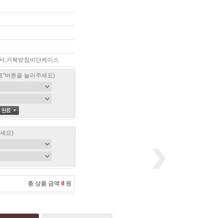
증서,거북받침비단케이스
료"버튼을 눌러주세요)
세요)
총 상품 금액
0
원